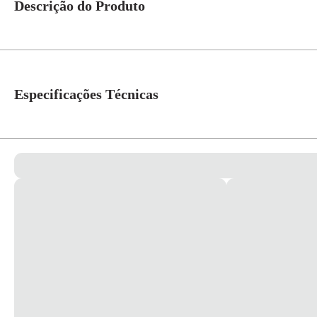
Descrição do Produto
Eletroduto de PVC ½'' Cód. 14021850 – Tigre
Comprimento: 3 metros
Especificações Técnicas
- Facilidade de instalação - eletrodutos mais leves do que os metálicos;
- Resistência - alta resistência mecânica. Produtos têm maior resistência 
- Segurança - produto antichama (não propaga chama), atendendo à norm
Material
PVC
Cor: Preto
*Imagem meramente ilustrativa*