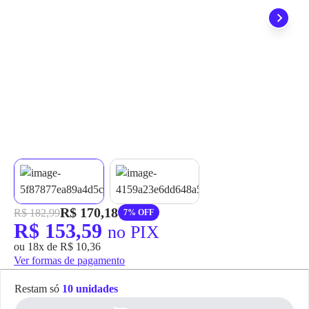
quando seu pedido chegar, você ainda conta com a devolução
grátis em até 7 dias.
R$ 170,18
R$ 182,99
7% OFF
R$ 153,59
no PIX
ou 18x de R$ 10,36
Ver formas de pagamento
Restam só
10 unidades