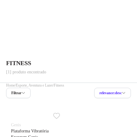
FITNESS
[1] produto encontrado
Home
Esporte, Aventura e Lazer
Fitness
Filtrar
relevance:desc
Genis
Plataforma Vibratória