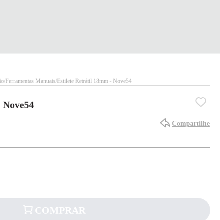
ão
Ferramentas Manuais
Estilete Retrátil 18mm - Nove54
- Nove54
Compartilhe
COMPRAR