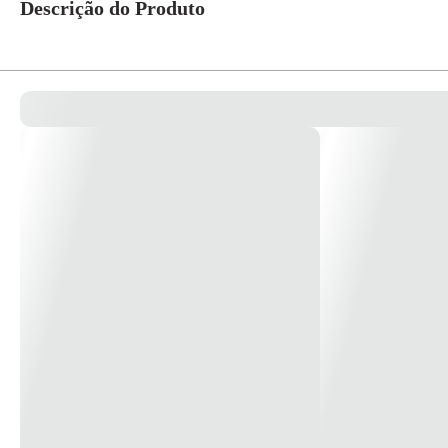
Descrição do Produto
Estilete Retratil 18mm - Nove54 Estilete de 18mm com corpo produzido em pl
Largura da lâmina: 18mm Lâmina de aço resistente Corpo em plástico * Im