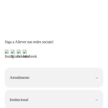
Siga a Allever nas redes sociais!
Atendimento
Fale Conosco
FAQ
Institucional