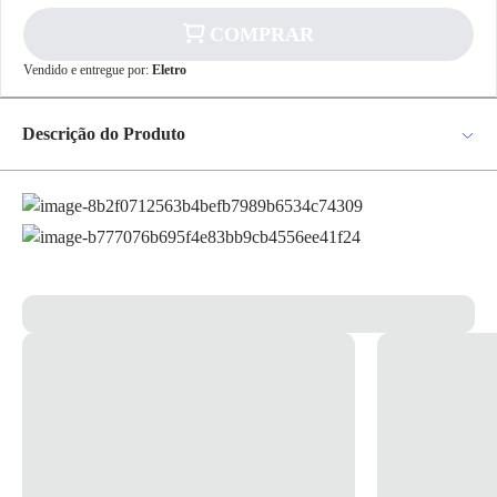
COMPRAR
✕
Vendido e entregue por:
Eletro
pagamento
R$ 17,87
no PIX
Descrição do Produto
Para pagamento via PIX será gerada uma chave
e um QR Code ao finalizar o processo de
Extensão 2P+T Sort Cabo PP Plano 3x0,75mm² 10A 250V 3 Tomadas
compra.
Pix
– Daneva As extensões SORT são equipadas com cabo PP e cordão PL.
Permite conexão de 1 a 3 plugues simultaneamente, sendo ideal para
escritórios e ambientes residências. *Imagem meramente ilustrativa*
Cartão de
Crédito