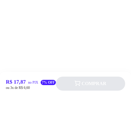
R$ 17,87
no PIX
7% OFF
COMPRAR
ou 3x de R$ 6,60
Siga a Allever nas redes sociais!