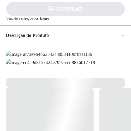
COMPRAR
✕
Vendido e entregue por:
Eletro
pagamento
R$ 24,76
no PIX
Descrição do Produto
Para pagamento via PIX será gerada uma chave
e um QR Code ao finalizar o processo de
Extensão 2P+T Sort Cabo PP Plano 3x0,75mm² 10A 250V 3 Tomadas
compra.
Pix
– Daneva As extensões SORT são equipadas com cabo PP e cordão PL.
Permite conexão de 1 a 3 plugues simultaneamente, sendo ideal para
escritórios e ambientes residências. *Imagem meramente ilustrativa*
Cartão de
Crédito