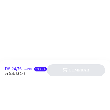
R$ 24,76
no PIX
7% OFF
COMPRAR
ou 5x de R$ 5,48
Siga a Allever nas redes sociais!