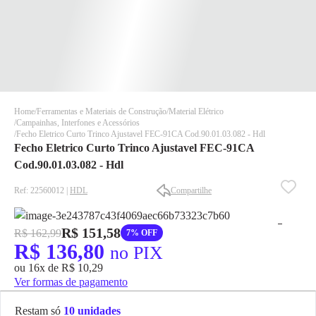
Home
Ferramentas e Materiais de Construção
Material Elétrico
Campainhas, Interfones e Acessórios
Fecho Eletrico Curto Trinco Ajustavel FEC-91CA Cod.90.01.03.082 - Hdl
Fecho Eletrico Curto Trinco Ajustavel FEC-91CA
Cod.90.01.03.082 - Hdl
Ref: 22560012 |
HDL
Compartilhe
✕
✕
✕
R$ 151,58
R$ 162,99
7% OFF
DISPONÍVEL APENAS PARA CPF
R$ 136,80
no PIX
Na Eletrotrafo sua compra já vem com o imposto pago, e você
ou 16x de R$ 10,29
não precisa se preocupar em pagar o imposto de importação
Ver formas de pagamento
quando seu pedido chegar, você ainda conta com a devolução
grátis em até 7 dias.
Restam só
10 unidades