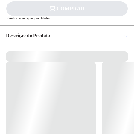
COMPRAR
✕
pagamento
Vendido e entregue por:
Eletro
R$ 136,80
no PIX
Para pagamento via PIX será gerada uma chave
Descrição do Produto
e um QR Code ao finalizar o processo de
compra.
Pix
Acionamento Manual e/ou Fechadura com chaves para abertura através
do cilindro externo e maçaneta para abertura interna. Ajustes: Com
ajuste no trinco Alimentação 12V (TRA-400 ou sistema HDL
compatível) Aplicação Para controle de acesso em portas internas ou
externas em madeira ou metal que possuam fechadura do tipo "bola
Cartão de
Crédito
fixa" Código 90.01.03.082 Consumo 15W Frequência 50/60 Hz
Instalação Embutido no batente da porta * Imagem meramente
ilustrativa *