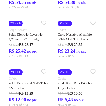
R$ 54,55
R$ 54,80
no pix
no pix
ou 12x de R$ 5,03
ou 12x de R$ 5,06
7% OFF
7% OFF
Belgo Bekaert
Ledan
Solda Eletrodo Revestido
Garra Negativa Alumínio
3,25mm E6013 - Belgo
300A Mod.305 - Ledan
Bekaert
R$ 28,17
R$ 25,75
R$ 30,29
R$ 27,69
R$ 25,42
R$ 23,24
no pix
no pix
ou 5x de R$ 5,63
ou 5x de R$ 5,15
7% OFF
7% OFF
Cobix
Cobix
Solda Estanho 60 X 40 Tubo
Solda Pasta Para Estanho
22g - Cobix
110g - Cobix
R$ 13,29
R$ 10,50
R$ 14,29
R$ 11,29
R$ 12,00
R$ 9,48
no pix
no pix
ou 3x de R$ 4,43
ou 3x de R$ 3,50