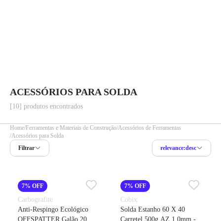
ACESSÓRIOS PARA SOLDA
[10] produtos encontrados
Home
Ferramentas e Materiais de Construção
Acessórios de Ferramentas
Acessórios para Solda
Filtrar
relevance:desc
7% OFF
7% OFF
Carbografite
Cobix
Anti-Respingo Ecológico
Solda Estanho 60 X 40
OFFSPATTER Galão 20
Carretel 500g AZ 1,0mm -