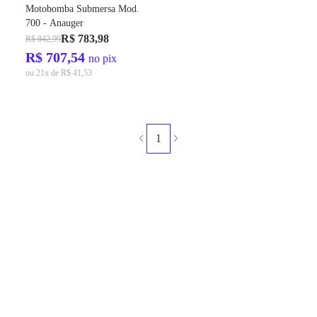
Motobomba Submersa Mod.
700 - Anauger
R$ 783,98
R$ 842,99
R$ 707,54
no pix
ou 21x de R$ 41,53
1