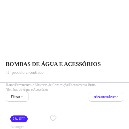
BOMBAS DE ÁGUA E ACESSÓRIOS
[1] produto encontrado
Home
Ferramentas e Materiais de Construção
Encanamento Bruto
Bombas de Água e Acessórios
Filtrar
relevance:desc
7% OFF
Anauger