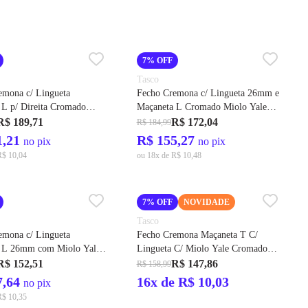
7% OFF
Tasco
emona c/ Lingueta
Fecho Cremona c/ Lingueta 26mm e
 L p/ Direita Cromado
Maçaneta L Cromado Miolo Yale
le Cod. 21026 - Tasco
Cod. 21162 – Tasco
R$ 189,71
R$ 172,04
R$ 184,99
1,21
R$ 155,27
no pix
no pix
R$ 10,04
ou 18x de R$ 10,48
7% OFF
NOVIDADE
Tasco
emona c/ Lingueta
Fecho Cremona Maçaneta T C/
 L 26mm com Miolo Yale
Lingueta C/ Miolo Yale Cromado
61 - Tasco
Cód. 21222 – Tasco
R$ 152,51
R$ 147,86
R$ 158,99
7,64
16x de R$ 10,03
no pix
R$ 10,35