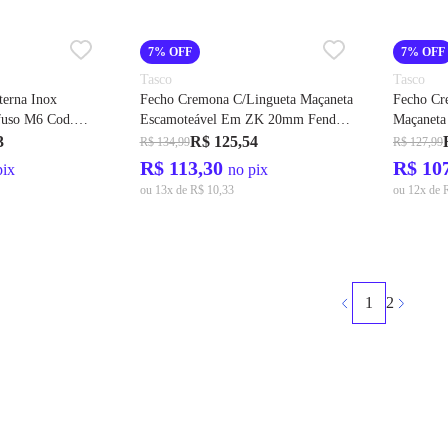
7% OFF
7% OFF
Tasco
Tasco
terna Inox
Fecho Cremona C/Lingueta Maçaneta
Fecho Cr
fuso M6 Cod.
Escamoteável Em ZK 20mm Fenda
Maçaneta
Cod.21580 - Tasco
26mm Mio
3
R$ 125,54
R$ 134,99
R$ 127,99
Tasco
R$ 113,30
R$ 10
pix
no pix
ou 13x de R$ 10,33
ou 12x de 
1
2