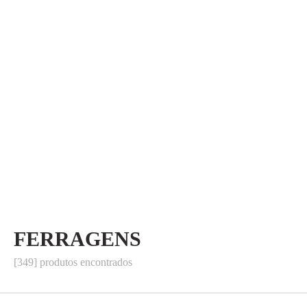
FERRAGENS
[349] produtos encontrados