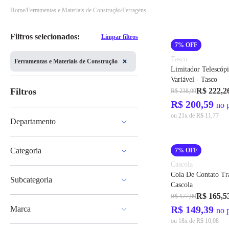
Home
Ferramentas e Materiais de Construção
Ferragens
Filtros selecionados:
Limpar filtros
7% OFF
Tasco
Ferramentas e Materiais de Construção
Limitador Telescóp
Variável - Tasco
Filtros
R$ 222,2
R$ 238,99
R$ 200,59
no 
ou 21x de R$ 11,77
Departamento
Ferramentas e Materiais de Construção
Categoria
7% OFF
Cascola
Ferragens
Cola De Contato Tra
Subcategoria
Material Elétrico
Cascola
Ferramentas Manuais
R$ 165,5
R$ 177,99
Números de Casa, Placas e Letreiros
Proteção e Segurança
R$ 149,39
Marca
Adesivos e Vedadores
no 
Ferramentas Elétricas
Fechaduras e Ferragens para Porta
ou 18x de R$ 10,08
Acessórios de Ferramentas
Hellermann