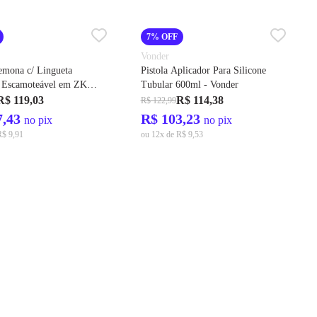
7% OFF
Vonder
emona c/ Lingueta
Pistola Aplicador Para Silicone
 Escamoteável em ZK
Tubular 600ml - Vonder
lo Fenda Cod. 21680 -
R$ 119,03
R$ 114,38
R$ 122,99
7,43
R$ 103,23
no pix
no pix
R$ 9,91
ou 12x de R$ 9,53