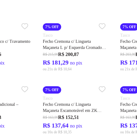
7% OFF
7% OFF
Tasco
Tasco
ico c/ Travamento
Fecho Cremona c/ Lingueta
Fecho Cr
Maçaneta L p/ Esquerda Cromado
Maçaneta
Miolo Yale Cod. 21034 - Tasco
Miolo Ya
6
R$ 200,87
R$ 215,99
R$ 203,99
R$ 181,29
R$ 17
pix
no pix
ou 21x de R$ 10,64
ou 21x de 
7% OFF
7% OFF
Tasco
Tasco
dicional –
Fecho Cremona c/ Lingueta
Fecho Cr
Maçaneta Escamoteável em ZK
Maçaneta
26mm Miolo Yale Cod. 21600 -
Cod. 211
3
R$ 152,51
R$ 163,99
R$ 163,99
Tasco
R$ 137,64
R$ 13
pix
no pix
ou 16x de R$ 10,35
ou 16x de 