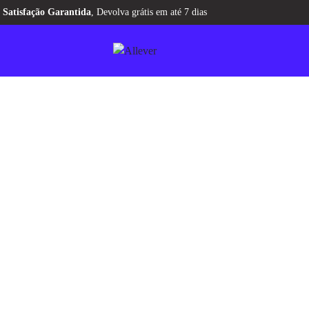
Aqui tem
CASHBACK
pra você