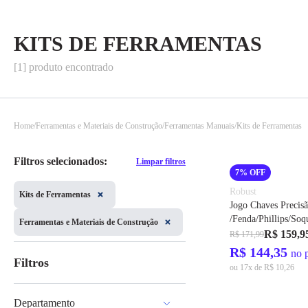
KITS DE FERRAMENTAS
[1] produto encontrado
Home
Ferramentas e Materiais de Construção
Ferramentas Manuais
Kits de Ferramentas
Filtros selecionados:
Limpar filtros
7% OFF
Robust
Kits de Ferramentas
Jogo Chaves Precis
/Fenda/Phillips/Soq
Ferramentas e Materiais de Construção
S49001039 - Robus
R$ 159,9
R$ 171,99
R$ 144,35
no 
Filtros
ou 17x de R$ 10,26
Departamento