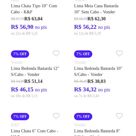
Lima Chata Tipo 10" Com
Lima Meia Cana Bastarda
Cabo - K&F
10" Sem Cabo - Vonder
R$ 63,04
R$ 62,30
R$ 67,79
R$ 66,99
R$ 56,90
R$ 56,22
no pix
no pix
ou 12x de R$ 5,25
ou 12x de R$ 5,19
7% OFF
7% OFF
Vonder
Vonder
Lima Redonda Bastarda 12"
Lima Redonda Bastarda 10"
S/Cabo - Vonder
S/Cabo - Vonder
R$ 51,14
R$ 38,03
R$ 54,99
R$ 40,89
R$ 46,15
R$ 34,32
no pix
no pix
ou 10x de R$ 5,11
ou 7x de R$ 5,43
7% OFF
7% OFF
K&F
Vonder
Lima Chata 6" Com Cabo -
Lima Redonda Bastarda 8"