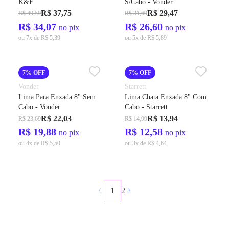
K&F
S/Cabo - Vonder
R$ 37,75
R$ 29,47
R$ 40,59
R$ 31,69
R$ 34,07
R$ 26,60
no pix
no pix
ou 7x de R$ 5,39
ou 5x de R$ 5,89
7% OFF
7% OFF
Vonder
Starrett
Lima Para Enxada 8" Sem
Lima Chata Enxada 8" Com
Cabo - Vonder
Cabo - Starrett
R$ 22,03
R$ 13,94
R$ 23,69
R$ 14,99
R$ 19,88
R$ 12,58
no pix
no pix
ou 4x de R$ 5,50
ou 3x de R$ 4,64
1
2