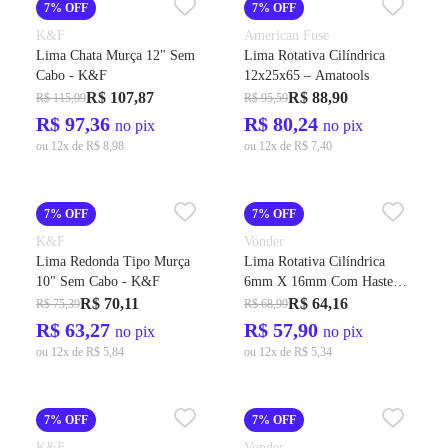
7% OFF
7% OFF
K&F
American Fuse
Lima Chata Murça 12" Sem
Lima Rotativa Cilíndrica
Cabo - K&F
12x25x65 – Amatools
R$ 107,87
R$ 88,90
R$ 115,99
R$ 95,59
R$ 97,36
R$ 80,24
no pix
no pix
ou 12x de R$ 8,98
ou 12x de R$ 7,40
7% OFF
7% OFF
K&F
Vonder
Lima Redonda Tipo Murça
Lima Rotativa Cilíndrica
10" Sem Cabo - K&F
6mm X 16mm Com Haste
6mm - Vonder
R$ 70,11
R$ 64,16
R$ 75,39
R$ 68,99
R$ 63,27
R$ 57,90
no pix
no pix
ou 12x de R$ 5,84
ou 12x de R$ 5,34
7% OFF
7% OFF
K&F
Vonder