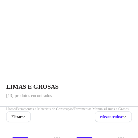
LIMAS E GROSAS
[13] produtos encontrados
Home
Ferramentas e Materiais de Construção
Ferramentas Manuais
Limas e Grosas
Filtrar
relevance:desc