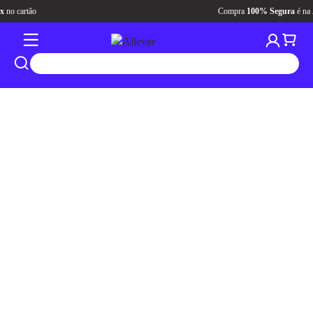
Compra
100% Segura
é na
Allever
tros