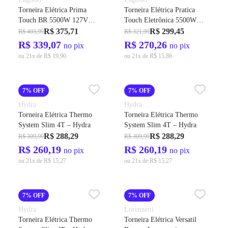
Torneira Elétrica Prima
Torneira Elétrica Pratica
Touch BR 5500W 127V
Touch Eletrônica 5500W
Parede/Bancada
Branca - Zagonel
R$ 375,71
R$ 299,45
R$ 403,99
R$ 321,99
TPMEL55127BR03 -
R$ 339,07
R$ 270,26
no pix
no pix
Zagonel
ou 21x de R$ 19,90
ou 21x de R$ 15,86
7% OFF
7% OFF
Hydra
Hydra
Torneira Elétrica Thermo
Torneira Elétrica Thermo
System Slim 4T – Hydra
System Slim 4T – Hydra
R$ 288,29
R$ 288,29
R$ 309,99
R$ 309,99
R$ 260,19
R$ 260,19
no pix
no pix
ou 21x de R$ 15,27
ou 21x de R$ 15,27
7% OFF
7% OFF
Hydra
Lorenzetti
Torneira Elétrica Thermo
Torneira Elétrica Versatil