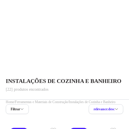
INSTALAÇÕES DE COZINHA E BANHEIRO
[22] produtos encontrados
Home
Ferramentas e Materiais de Construção
Instalações de Cozinha e Banheiro
Filtrar
relevance:desc