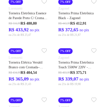
7% OFF
7% OFF
Lorenzetti
Zagonel
Torneira Eletrônica Essence
Torneira Prima Eletrônica
de Parede Preto C/ Cromado
Black – Zagonel
– Lorenzetti
R$ 480,80
R$ 412,91
R$ 516,99
R$ 443,99
R$ 433,92
R$ 372,65
no pix
no pix
ou 21x de R$ 25,47
ou 21x de R$ 21,87
7% OFF
7% OFF
Lorenzetti
Zagonel
Torneira Elétrica Versátil
Torneira Prima Eletrônica
Branco com Cromada–
Touch 5500W 220V -
Lorenzetti
Zagonel
R$ 404,54
R$ 375,71
R$ 434,99
R$ 403,99
R$ 365,09
R$ 339,07
no pix
no pix
ou 21x de R$ 21,43
ou 21x de R$ 19,90
7% OFF
7% OFF
Zagonel
Zagonel