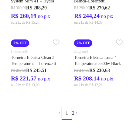
System Slim 4T – Hydra
Branca–Lorenzetti
R$ 288,29
R$ 270,62
R$ 309,99
R$ 290,99
R$ 260,19
R$ 244,24
no pix
no pix
ou 21x de R$ 15,27
ou 21x de R$ 14,33
7% OFF
7% OFF
Lorenzetti
Zagonel
Torneira Elétrica Clean 3
Torneira Elétrica Luna 4
Temperaturas – Lorenzetti
Temperaturas 5500w Black
Parede - Zagonel
R$ 245,51
R$ 230,63
R$ 263,99
R$ 247,99
R$ 221,57
R$ 208,14
no pix
no pix
ou 21x de R$ 13,00
ou 21x de R$ 12,21
1
2