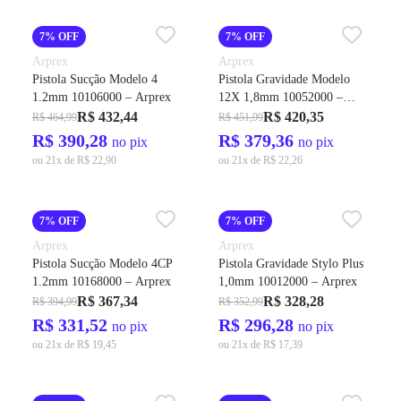
7% OFF
7% OFF
Arprex
Arprex
Pistola Sucção Modelo 4
Pistola Gravidade Modelo
1.2mm 10106000 – Arprex
12X 1,8mm 10052000 –
Arprex
R$ 432,44
R$ 420,35
R$ 464,99
R$ 451,99
R$ 390,28
R$ 379,36
no pix
no pix
ou 21x de R$ 22,90
ou 21x de R$ 22,26
7% OFF
7% OFF
Arprex
Arprex
Pistola Sucção Modelo 4CP
Pistola Gravidade Stylo Plus
1.2mm 10168000 – Arprex
1,0mm 10012000 – Arprex
R$ 367,34
R$ 328,28
R$ 394,99
R$ 352,99
R$ 331,52
R$ 296,28
no pix
no pix
ou 21x de R$ 19,45
ou 21x de R$ 17,39