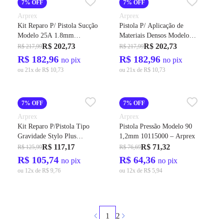
7% OFF
7% OFF
Arprex
Arprex
Kit Reparo P/ Pistola Sucção
Pistola P/ Aplicação de
Modelo 25A 1.8mm
Materiais Densos Modelo
10116110 – Arprex
13A Alumínio 10164000 –
R$ 202,73
R$ 202,73
R$ 217,99
R$ 217,99
Arprex
R$ 182,96
R$ 182,96
no pix
no pix
ou 21x de R$ 10,73
ou 21x de R$ 10,73
7% OFF
7% OFF
Arprex
Arprex
Kit Reparo P/Pistola Tipo
Pistola Pressão Modelo 90
Gravidade Stylo Plus
1,2mm 10115000 – Arprex
1,00mm 10012110 - Arprex
R$ 117,17
R$ 71,32
R$ 125,99
R$ 76,69
R$ 105,74
R$ 64,36
no pix
no pix
ou 12x de R$ 9,76
ou 12x de R$ 5,94
1
2