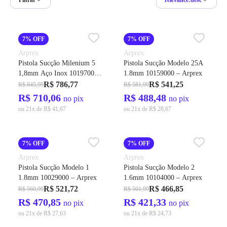
7% OFF
7% OFF
Arprex
Arprex
Pistola Sucção Milenium 5
Pistola Sucção Modelo 25A
1,8mm Aço Inox 10197000 –
1.8mm 10159000 – Arprex
Arprex
R$ 786,77
R$ 541,25
R$ 845,99
R$ 581,99
R$ 710,06
R$ 488,48
no pix
no pix
ou 21x de R$ 41,67
ou 21x de R$ 28,67
7% OFF
7% OFF
Arprex
Arprex
Pistola Sucção Modelo 1
Pistola Sucção Modelo 2
1.8mm 10029000 – Arprex
1.6mm 10104000 – Arprex
R$ 521,72
R$ 466,85
R$ 560,99
R$ 501,99
R$ 470,85
R$ 421,33
no pix
no pix
ou 21x de R$ 27,63
ou 21x de R$ 24,73