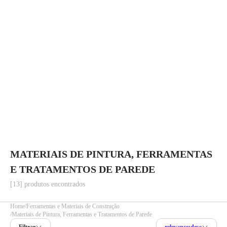
MATERIAIS DE PINTURA, FERRAMENTAS
E TRATAMENTOS DE PAREDE
[13] produtos encontrados
Home
Ferramentas e Materiais de Construção
Materiais de Pintura, Ferramentas e Tratamentos de Parede
Filtrar
relevance:desc