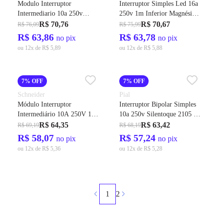
Modulo Interruptor
Interruptor Simples Led 16a
Intermediario 10a 250v
250v 1m Inferior Magnésio
Grafite Orion S70110594 –
Arteor 583601B - Pial
R$ 70,76
R$ 70,67
R$ 76,09
R$ 75,99
Schneider
R$ 63,86
R$ 63,78
no pix
no pix
ou 12x de R$ 5,89
ou 12x de R$ 5,88
7% OFF
7% OFF
Schneider
Pial
Módulo Interruptor
Interruptor Bipolar Simples
Intermediário 10A 250V 1
10a 250v Silentoque 2105 -
Módulo Alumínio Orion
Pial
R$ 64,35
R$ 63,42
R$ 69,19
R$ 68,19
S70110574 - Schneider
R$ 58,07
R$ 57,24
no pix
no pix
ou 12x de R$ 5,36
ou 12x de R$ 5,28
1
2