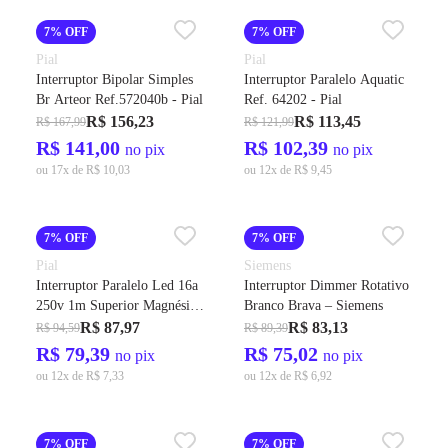
7% OFF
7% OFF
Pial
Pial
Interruptor Bipolar Simples
Interruptor Paralelo Aquatic
Br Arteor Ref.572040b - Pial
Ref. 64202 - Pial
R$ 156,23
R$ 113,45
R$ 167,99
R$ 121,99
R$ 141,00
R$ 102,39
no pix
no pix
ou 17x de R$ 10,03
ou 12x de R$ 9,45
7% OFF
7% OFF
Pial
Siemens
Interruptor Paralelo Led 16a
Interruptor Dimmer Rotativo
250v 1m Superior Magnésio
Branco Brava – Siemens
Arteor 583603b - Pial
R$ 87,97
R$ 83,13
R$ 94,59
R$ 89,39
R$ 79,39
R$ 75,02
no pix
no pix
ou 12x de R$ 7,33
ou 12x de R$ 6,92
7% OFF
7% OFF