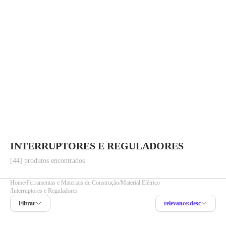
INTERRUPTORES E REGULADORES
[44] produtos encontrados
Home
Ferramentas e Materiais de Construção
Material Elétrico
Interruptores e Reguladores
Filtrar
relevance:desc