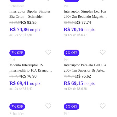
Schneider
Pial
Interruptor Bipolar Simples
Interruptor Simples Led 16a
25a Orion – Schneider
250v 2m Redondo Magnésio
Arteor 583602b - Pial
R$ 82,95
R$ 77,74
R$ 89,19
R$ 83,59
R$ 74,86
R$ 70,16
no pix
no pix
ou 12x de R$ 6,91
ou 12x de R$ 6,47
7% OFF
7% OFF
Pial
Pial
Módulo Interruptor 1S
Interruptor Paralelo Led 16a
Intermediário 10A Branco
250v 1m Superior Br Arteor
Nereya Cod.663004 - Pial
Cod.583503b - Pial
R$ 76,90
R$ 76,62
R$ 82,69
R$ 82,39
R$ 69,41
R$ 69,15
no pix
no pix
ou 12x de R$ 6,40
ou 12x de R$ 6,38
7% OFF
7% OFF
Schneider
Pial