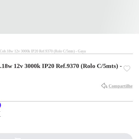
 Cob.18w 12v 3000k IP20 Ref.9370 (Rolo C/5mts) - Gaya
.18w 12v 3000k IP20 Ref.9370 (Rolo C/5mts) -
Compartilhe
X