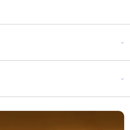
o indispensável para qualquer projeto residencial. As fitas são
e Gaya Modelo 9370 Fluxo Luminoso 800 lm/m Ângulo 120º Potência 18W
oset, Varanda, Home Office, Escritório, Sala * Imagem meramente