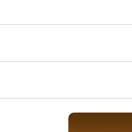
a A Fita LED COB 5 Metros Interno 3000K 18W/m 12V - Gaya 9370 é um produt
junto com perfis de LED. Especificação Técnica Mais informações Fabricant
ntes Indicados Banheiro, Cozinha, Quarto, Sala de Jantar, Hall, Lavabo, Cl