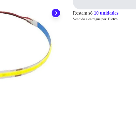
Pix
Restam só
10 unidades
Vendido e entregue por:
Eletro
Cartão de
Crédito