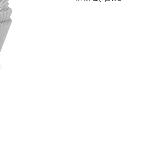
Vendido e entregue por:
Cetra
6x
R$ 14,85
7x
R$ 12,72
8x
R$ 11,13
9x
R$ 9,90
10x
R$ 8,91
11x
R$ 8,10
12x
R$ 7,42