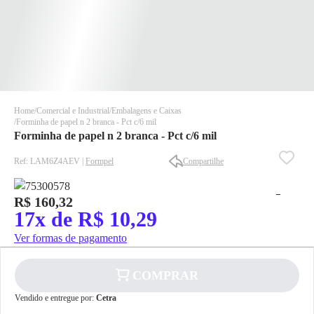
Home
Comercial e Industrial
Embalagens e Caixas
Forminha de papel n 2 branca - Pct c/6 mil
Forminha de papel n 2 branca - Pct c/6 mil
Ref: LAM6Z4AEV |
Formpel
Compartilhe
R$ 160,32
✕
✕
17x de R$ 10,29
✕
Ver formas de pagamento
DISPONÍVEL APENAS PARA CPF
Na Eletrotrafo sua compra já vem com o imposto pago, e você
não precisa se preocupar em pagar o imposto de importação
COMPRAR
quando seu pedido chegar, você ainda conta com a devolução
Vendido e entregue por:
Cetra
grátis em até 7 dias.
✕
pagamento