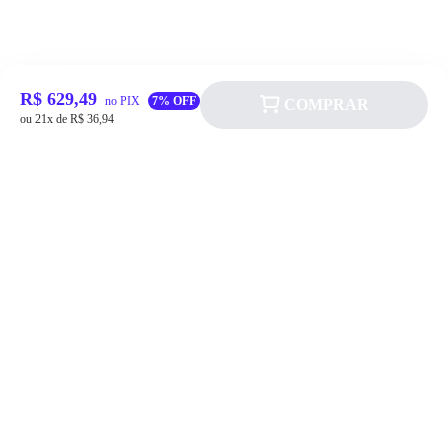
R$ 629,49
no PIX
7% OFF
COMPRAR
ou 21x de R$ 36,94
Siga a Allever nas redes sociais!