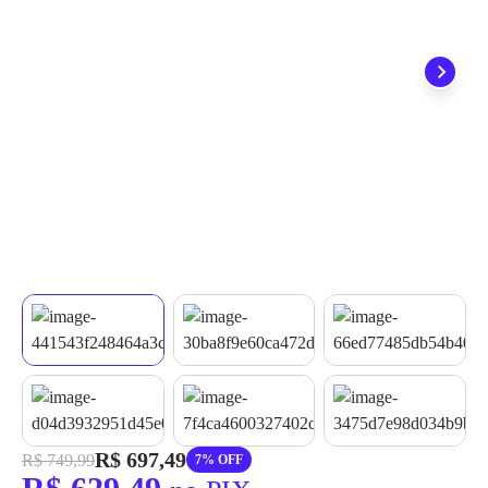
quando seu pedido chegar, você ainda conta com a devolução
grátis em até 7 dias.
R$ 697,49
R$ 749,99
7% OFF