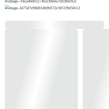
sua categoria com 850 W de potência e uma rotação de 3.500 r.p.m.,
por isso traz a combinação perfeita de robustez e desempenho. Versátil,
tem 2 modos de perfuração, impacto e sem impacto. A carcaça
reforçada, engrenagem helicoidal, porta-escovas e botão de reversão de
alta qualidade tornam a ferramenta muito mais durável com o benefício
de menor vibração e ruído para o usuário. Equipamento e aplicação
Além disso, um melhor alinhamento das peças internas também
contribui para o aumento da vida útil. A parafusadeira e furadeira de
impacto também vem com uma empunhadura softgrip para melhor
manuseio e conforto durante o uso. Vem com um interruptor de
velocidade variável, empunhadura auxiliar e radial para manuseio
seguro, além de um botão de trava para trabalho contínuo. * Imagem
meramente ilustrativas