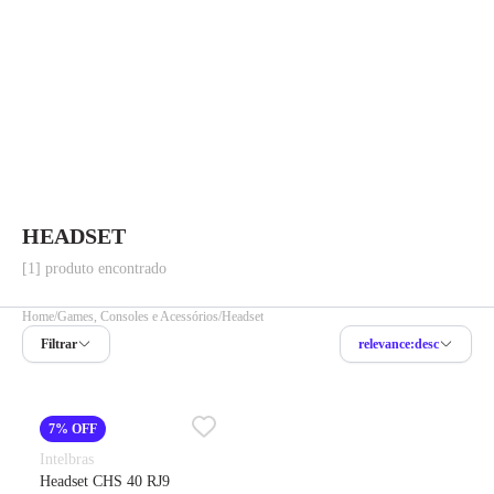
HEADSET
[1] produto encontrado
Home
Games, Consoles e Acessórios
Headset
Filtrar
relevance:desc
7% OFF
Intelbras
Headset CHS 40 RJ9