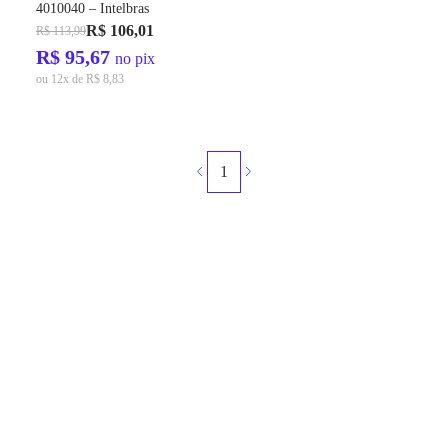
4010040 – Intelbras
R$ 106,01
R$ 113,99
R$ 95,67
no pix
ou 12x de R$ 8,83
1