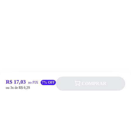
R$ 17,03
no PIX
7% OFF
COMPRAR
ou 3x de R$ 6,29
Siga a Allever nas redes sociais!