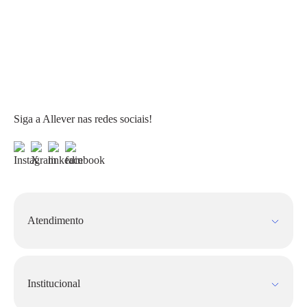
Siga a Allever nas redes sociais!
Atendimento
Fale Conosco
FAQ
Institucional