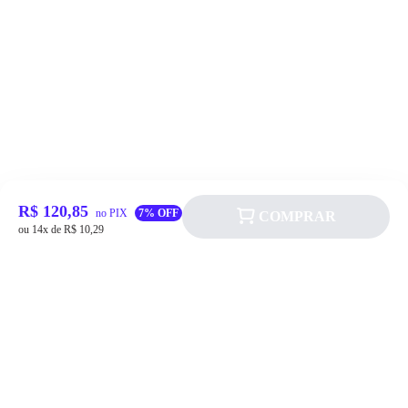
R$ 120,85
no PIX
7% OFF
COMPRAR
ou 14x de R$ 10,29
Siga a Allever nas redes sociais!
Atendimento