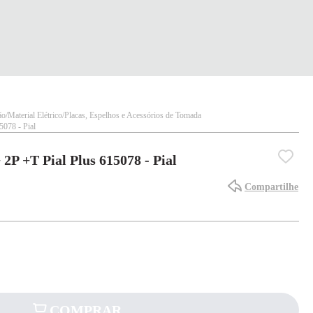
ão
Material Elétrico
Placas, Espelhos e Acessórios de Tomada
5078 - Pial
 2P +T Pial Plus 615078 - Pial
Compartilhe
COMPRAR