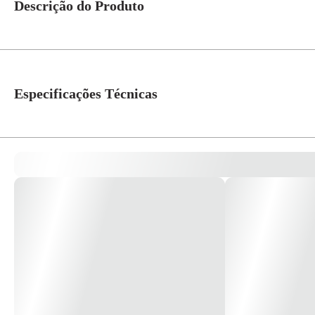
Descrição do Produto
A PialPlus é referência absoluta no mercado porque tem soluções adequa
ilustrativa *
Especificações Técnicas
Referência Fabricante
615078
Cor
Branco
Linha
Pial Plus