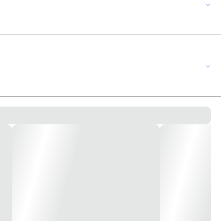
 Em conformidade com a norma ABNT NBR 14136. * Imagem meramente