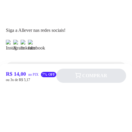
Siga a Allever nas redes sociais!
R$ 14,00
Atendimento
no PIX
7% OFF
COMPRAR
ou 3x de R$ 5,17
Fale Conosco
FAQ
Institucional
Política de pagamento
Quem somos
Prazos de Entrega
Política de Cookie
Fale conosco