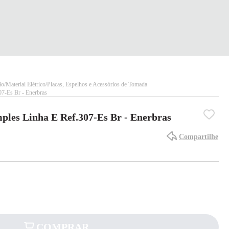
ão
Material Elétrico
Placas, Espelhos e Acessórios de Tomada
07-Es Br - Enerbras
mples Linha E Ref.307-Es Br - Enerbras
Compartilhe
COMPRAR