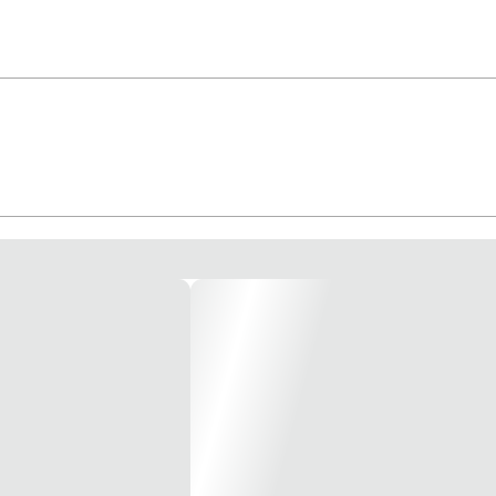
mento espelhado. Design sutil. Placas e Mecanismos Cor: Branco Vendido Un
ções aparentes e tomadas, interruptor e canaletas de sobrepor da Linha E
ico autoextinguível, com anti-UV. Acompanha parafusos autoatarraxantes para f