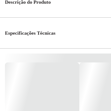
Descrição do Produto
DESCRIÇÃO: Interruptor TECLAS Simples 10A 250V com espelho 4x4 Acaba
a Caixa) Serve para usar na Caixa Padrao Linha E - Ideal para Instala
com elevada elasticidade e maior pressão de contato. Placas em termoplást
Especificações Técnicas
Cor
Branco
Dimensões Produto
7,5x8cm