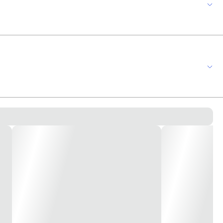
itário Utilizado em Caixa (Sistema x) (Caixa Sobrepor) (não acompanha
 4x4 Tamanho 75x70x36mm CARACTERÍSTICAS TÉCNICAS Terminais das tomadas
ixação. * Imagem meramente ilustrativa *