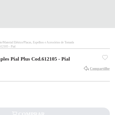
ão
Material Elétrico
Placas, Espelhos e Acessórios de Tomada
612105 - Pial
ples Pial Plus Cod.612105 - Pial
Compartilhe
COMPRAR