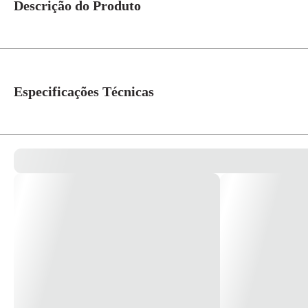
Descrição do Produto
Interruptor Bipolar Simples 612105 Pial Plus A PialPlus é referência absol
conforto e segurança com muita beleza e tecnologia. Composição: Termoplás
Especificações Técnicas
Cor
Branco
Linha
Pial Plus