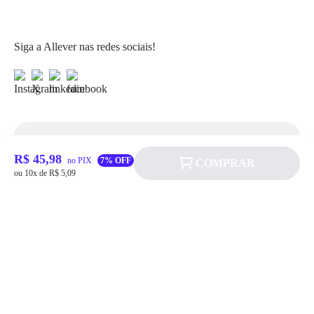
Siga a Allever nas redes sociais!
Atendimento
R$ 45,98
no PIX
7% OFF
COMPRAR
ou 10x de R$ 5,09
Fale Conosco
FAQ
Institucional
Política de pagamento
Quem somos
Prazos de Entrega
Política de Cookie
Fale conosco
Trocas e Devoluções
Política de Privacidadede Uso
(11) 4200-0010