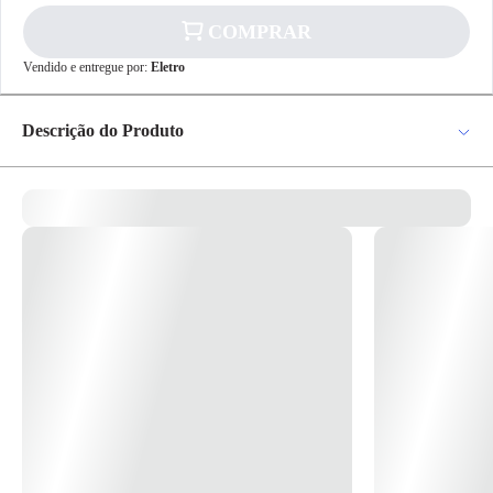
COMPRAR
✕
pagamento
Vendido e entregue por:
Eletro
R$ 58,41
no PIX
Para pagamento via PIX será gerada uma chave
Descrição do Produto
e um QR Code ao finalizar o processo de
compra.
Pix
A Linha PialPlus é referência absoluta no mercado porque tem soluções
adequadas a todos os tipos de projetos e ambientes. Seus produtos
atendem às necessidades de disponibilização de energia, controle de
iluminação e comunicação, gerando conforto e segurança com muita
beleza e tecnologia. * Imagem meramente ilustrativa *
Cartão de
Crédito