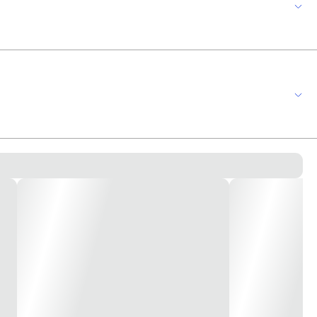
s ou qualquer outro prédio público, módulo interruptor paralelo 10a 250v 1