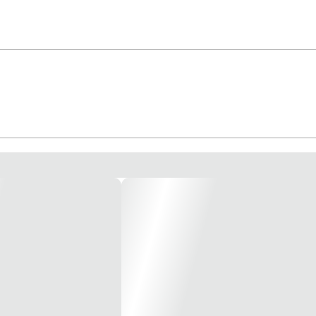
a: orion Atende todas as demandas, até mesmo de escritórios, hotéis, hospitai
ente ilustrativa*