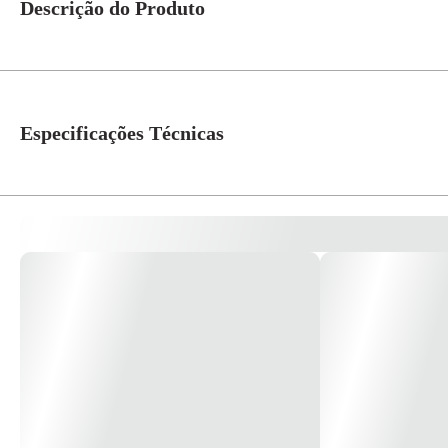
Descrição do Produto
Módulo interruptor paralelo 10a 250v 1 módulo S70110394 Cor: grafite Linh
módulo grafite, schneider electric facilitando seu dia-a-dia. *imagem meram
Especificações Técnicas
Cor
Grafite
Linha
Orion
Atribuição
Residencial