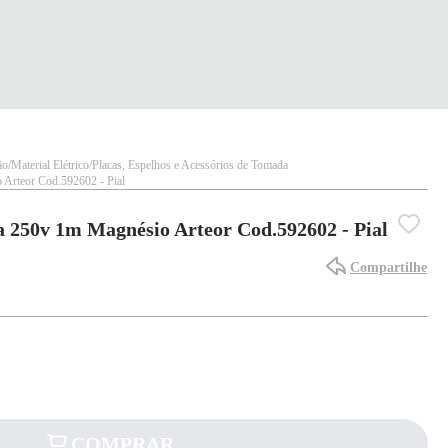
ão
Material Elétrico
Placas, Espelhos e Acessórios de Tomada
 Arteor Cod.592602 - Pial
a 250v 1m Magnésio Arteor Cod.592602 - Pial
Compartilhe
COMPRAR