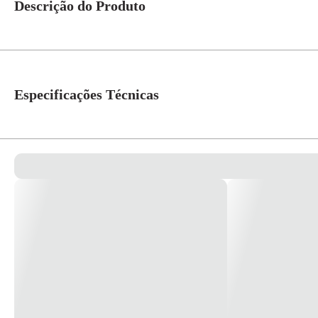
Descrição do Produto
Com Arteor, uma linha internacional de interruptores e tomadas,a Legrand d
eletrônicas de última geração, interconexões de redes ou automação residen
Especificações Técnicas
Cor
Magnesio
Linha
Arteor