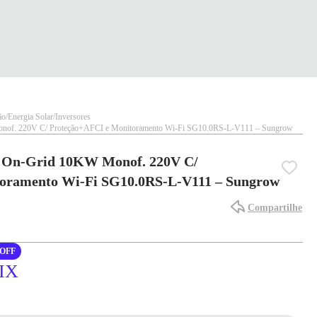
ão
Energia Solar
Inversores
onof. 220V C/ Proteção+AFCI e Monitoramento Wi-Fi SG10.0RS-L-V111 – Sungrow
r On-Grid 10KW Monof. 220V C/
oramento Wi-Fi SG10.0RS-L-V111 – Sungrow
Compartilhe
OFF
PIX