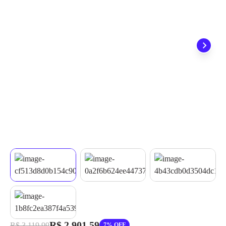
quando seu pedido chegar, você ainda conta com a devolução
grátis em até 7 dias.
R$ 2.901,59
R$ 3.119,99
7% OFF