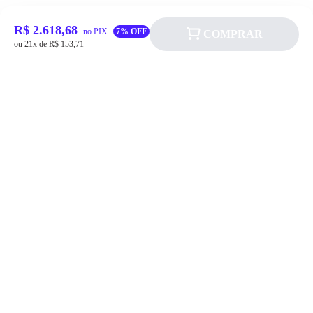
R$ 2.618,68
no PIX
7% OFF
COMPRAR
ou 21x de R$ 153,71
Siga a Allever nas redes sociais!
Atendimento
Fale Conosco