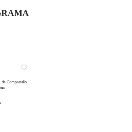
 GRAMA
al de Compressão
ina
x