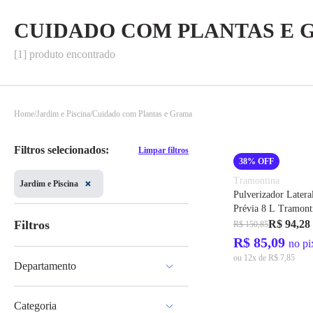
CUIDADO COM PLANTAS E
[1] produto encontrado
Home
Jardim e Piscina
Cuidado com Plantas e Grama
Filtros selecionados:
Limpar filtros
38% OFF
Tramontina
Jardim e Piscina
Pulverizador Later
Prévia 8 L Tramont
Filtros
R$ 94,28
R$ 150,85
R$ 85,09
no pi
ou 12x de R$ 7,85
Departamento
Jardim e Piscina
Categoria