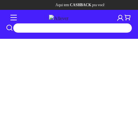
Aqui tem
CASHBACK
pra você
tros