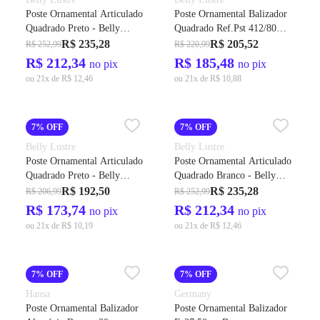
Poste Ornamental Articulado
Poste Ornamental Balizador
Quadrado Preto - Belly
Quadrado Ref.Pst 412/80
Lustres
Preto 80cm - Belly Lustres
R$ 235,28
R$ 205,52
R$ 252,99
R$ 220,99
R$ 212,34
R$ 185,48
no pix
no pix
ou 21x de R$ 12,46
ou 21x de R$ 10,88
7% OFF
7% OFF
Belly Lustre
Belly Lustre
Poste Ornamental Articulado
Poste Ornamental Articulado
Quadrado Preto - Belly
Quadrado Branco - Belly
Lustres
Lustres
R$ 192,50
R$ 235,28
R$ 206,99
R$ 252,99
R$ 173,74
R$ 212,34
no pix
no pix
ou 21x de R$ 10,19
ou 21x de R$ 12,46
7% OFF
7% OFF
Hansa
Germany
Poste Ornamental Balizador
Poste Ornamental Balizador