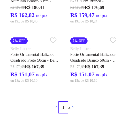
Alumínio Branco 30cm -
E-27 50cm Branco -
Hansa
Germany
R$ 180,41
R$ 176,69
R$ 193,99
R$ 189,99
R$ 162,82
R$ 159,47
no pix
no pix
ou 19x de R$ 10,46
ou 19x de R$ 10,24
7% OFF
7% OFF
Belly Lustre
Belly Lustre
Poste Ornamental Balizador
Poste Ornamental Balizador
Quadrado Preto 50cm - Belly
Quadrado Branco 50cm -
Lustre
Belly Lustre
R$ 167,39
R$ 167,39
R$ 179,99
R$ 179,99
R$ 151,07
R$ 151,07
no pix
no pix
ou 18x de R$ 10,19
ou 18x de R$ 10,19
1
2