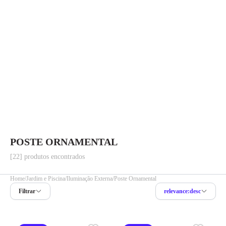
POSTE ORNAMENTAL
[22] produtos encontrados
Home
Jardim e Piscina
Iluminação Externa
Poste Ornamental
Filtrar
relevance:desc