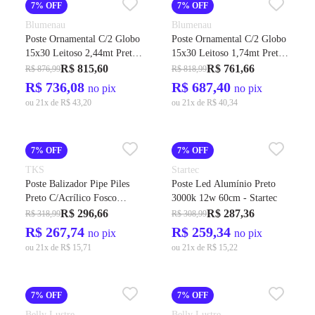
7% OFF
7% OFF
Blumenau
Blumenau
Poste Ornamental C/2 Globo
Poste Ornamental C/2 Globo
15x30 Leitoso 2,44mt Preto
15x30 Leitoso 1,74mt Preto
Ip-54 Ref.178399.01 -
Ip-54 Ref.178199.01 -
R$ 815,60
R$ 761,66
R$ 876,99
R$ 818,99
Blumenau
Blumenau
R$ 736,08
R$ 687,40
no pix
no pix
ou 21x de R$ 43,20
ou 21x de R$ 40,34
7% OFF
7% OFF
TKS
Startec
Poste Balizador Pipe Piles
Poste Led Alumínio Preto
Preto C/Acrílico Fosco
3000k 12w 60cm - Startec
Ref.1331 38x107x300mm
R$ 296,66
R$ 287,36
R$ 318,99
R$ 308,99
P/1gu-10 - Tks
R$ 267,74
R$ 259,34
no pix
no pix
ou 21x de R$ 15,71
ou 21x de R$ 15,22
7% OFF
7% OFF
Belly Lustre
Belly Lustre