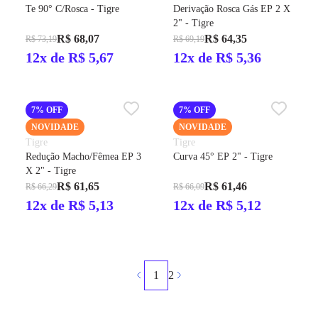
Te 90° C/Rosca - Tigre
Derivação Rosca Gás EP 2 X
2" - Tigre
R$ 68,07
R$ 64,35
R$ 73,19
R$ 69,19
12x de R$ 5,67
12x de R$ 5,36
7% OFF
7% OFF
NOVIDADE
NOVIDADE
Tigre
Tigre
Redução Macho/Fêmea EP 3
Curva 45° EP 2" - Tigre
X 2" - Tigre
R$ 61,65
R$ 61,46
R$ 66,29
R$ 66,09
12x de R$ 5,13
12x de R$ 5,12
1
2