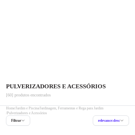
PULVERIZADORES E ACESSÓRIOS
[60] produtos encontrados
Home
Jardim e Piscina
Jardinagem, Ferramentas e Rega para Jardim
Pulverizadores e Acessórios
Filtrar
relevance:desc