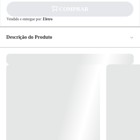
COMPRAR
✕
pagamento
Vendido e entregue por:
Eletro
R$ 526,24
no PIX
Para pagamento via PIX será gerada uma chave
Descrição do Produto
e um QR Code ao finalizar o processo de
compra.
Pix
Aço gedore-vanadium; niquelada e cromada; chave combinada com um
lado boca e outro unit drive com as mesmas medidas; a unit drive
proporciona uma distribuição uniforme da força aplicada na parte
central do sextavado, não havendo deformação dos cantos das porcas e
parafusos; inclinação em relação ao corpo: boca 15º e unit drive 10º;
Cartão de
Crédito
Código: 067.785 / 3301043
Jogo: 16 peças (1/4”; 5/16”; 3/8”; 7/16”; 1/2”; 9/16”; 5/8”; 11/16”;
3/4”; 13/16”; 7/8”; 15/16”; 1”; 1.1/16”; 1.1/8”; 1.1/4”)
*imagem meramente ilustrativa*