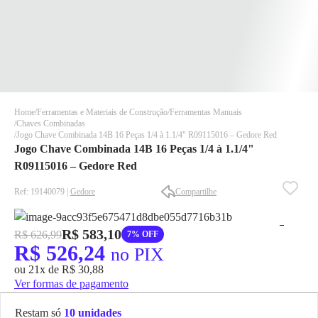
Home
Ferramentas e Materiais de Construção
Ferramentas Manuais
Chaves Combinadas
Jogo Chave Combinada 14B 16 Peças 1/4 à 1.1/4" R09115016 – Gedore Red
Jogo Chave Combinada 14B 16 Peças 1/4 à 1.1/4"
R09115016 – Gedore Red
Ref: 19140079 |
Gedore
Compartilhe
✕
✕
✕
R$ 583,10
R$ 626,99
7% OFF
DISPONÍVEL APENAS PARA CPF
R$ 526,24
no PIX
Na Eletrotrafo sua compra já vem com o imposto pago, e você
ou 21x de R$ 30,88
não precisa se preocupar em pagar o imposto de importação
Ver formas de pagamento
quando seu pedido chegar, você ainda conta com a devolução
grátis em até 7 dias.
Restam só
10 unidades