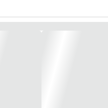
/64” – 3/16” - 13/64” - 7/32” - 15/64” – ¼”