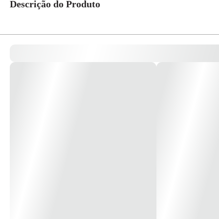
Descrição do Produto
Jogo de Brocas P/ Metal C/ 13 Peças 1/16” a 1/4” Cód. 1865293 – Irwin
Jogo de 13 peças - 1/16” - 5/64” - 3/32” - 7/64” - 1/8” - 9/64” - 5/32” - 11
Peso: 163g
*Imagens Meramente Ilustrativas