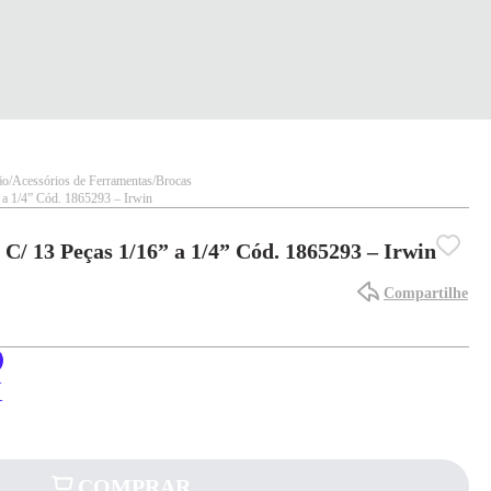
ão
Acessórios de Ferramentas
Brocas
 a 1/4” Cód. 1865293 – Irwin
 C/ 13 Peças 1/16” a 1/4” Cód. 1865293 – Irwin
Compartilhe
X
COMPRAR