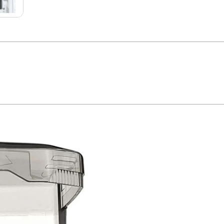
ição do Produto Jogo de soquetes sextavados com 23 peças fabricados em aç
to manual. Caixa de plástico resistente com clipe para cinto. Jogo com 23 peças,
fenda cruzada PH 1; 2 - Bits 1/4 fenda cruzada PZ 1; 2 - Bits 1/4 TX T15; T20
daptador quadrado com bloqueio de esfera para soquetes 1/4x1/4 - Suporte imant