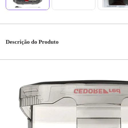
Descrição do Produto
Jogo De Soquete Sextavados Com Catraca Com 23 Peças - Gedore Red Descr
proporcionando durabilidade e resistência. Indicados para situações de aper
Bits 1/4 hexagonais 4; 5; 6 mm - Bits 1/4 fenda simples 5,5 mm - Bits 1/4 
direita/esquerda através de alavanca, dentes finos, cabeça oval de 1/4 - A