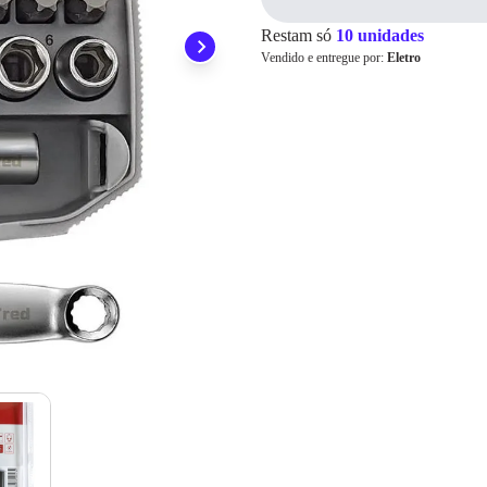
ainda conta com a devolução grátis em até 7 dias.
Para pagamento via PIX será gerada uma chave e um QR
Code ao finalizar o processo de compra.
Restam só
10 unidades
Pix
Vendido e entregue por:
Eletro
Cartão de
Crédito