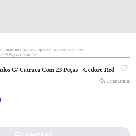
ão
Ferramentas Manuais
Soquetes e Conjuntos para Chave
om 23 Peças - Gedore Red
ados C/ Catraca Com 23 Peças - Gedore Red
Compartilhe
X
COMPRAR