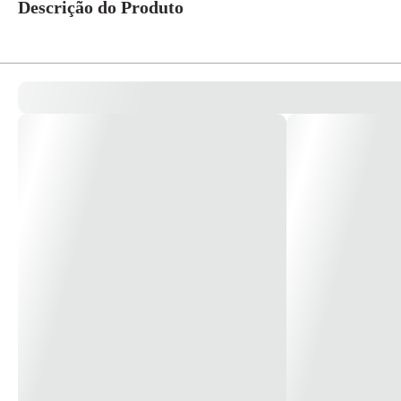
Descrição do Produto
Tinta a base de corantes com tecnologia NOZZLE CLEANER que evita en
Compatível com a impressora Epson L355.
A Epson L355 é uma impressora colorida que aceita muito bem as tintas comp
A Tinta para Epson L355 compatível da Ink Printer carrega a tradição de 
Confira abaixo mais detalhes do que você adquire ao investir em Tinta
Tinta à base de corantes, com alto grau de pureza, específica para uso em 
Tinta certificada ISO 9001 e ISO 14001.
Proporciona maior fidelidade e vivacidade nas cores.
Imprima com cores fortes e vibrantes, usando sua impressora doméstica ou p
Ideal para impressão de trabalhos fotográficos.
Tinta epson corante aditivada com NOZZLE CLEANER, que evita entupiment
Especificações do produto: