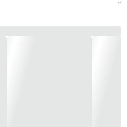
n.
lk ink.