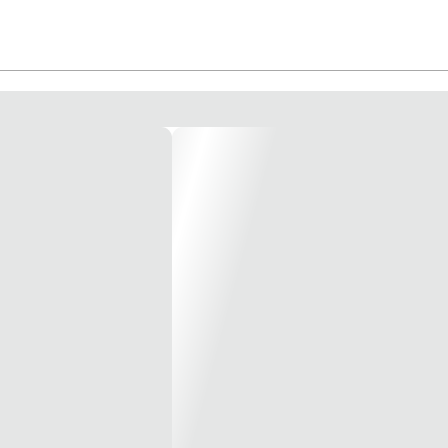
tupimentos.
atíveis da Ink Printer como um substituto aos refis tradicionais.
quem já está desde 2007 oferecendo o melhor em insumos para impressora Epso
s Ink Printer para sua impressora:
impressoras epson ecotank ou equipadas com cartucho recarregável ou sistema bu
lotters.
os, proporcionando maior vida útil das cabeças de impressão micropiezo.