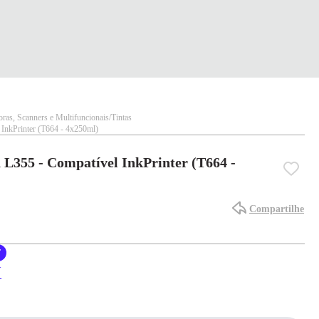
ras, Scanners e Multifuncionais
Tintas
 InkPrinter (T664 - 4x250ml)
 L355 - Compatível InkPrinter (T664 -
Compartilhe
F
X