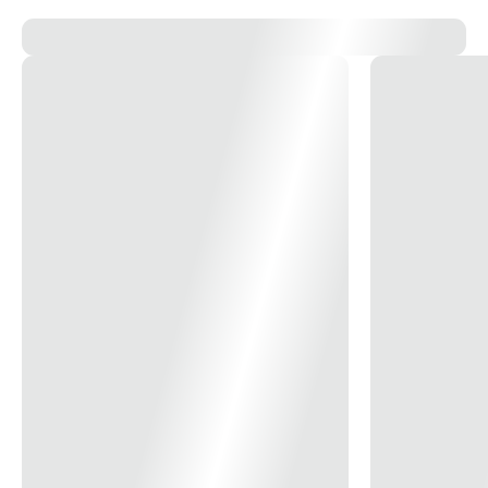
14x
R$ 24,51
versátil para qualquer guarda-roupa. Um conjunto pensado para homens
15x
R$ 22,98
práticos.
16x
R$ 21,65
17x
R$ 20,48
18x
R$ 19,43
19x
R$ 18,50
20x
R$ 17,65
21x
R$ 16,89