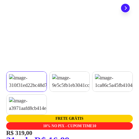
quando seu pedido chegar, você ainda conta com a devolução
grátis em até 7 dias.
FRETE GRÁTIS
10% NO PIX - CUPOM TIME10
R$ 319,00