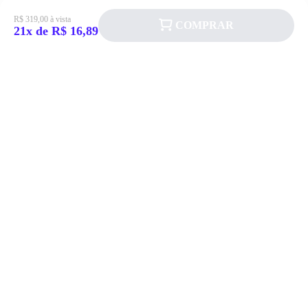
R$ 319,00 à vista
COMPRAR
21x de R$ 16,89
Siga a Allever nas redes sociais!
Atendimento
Fale Conosco