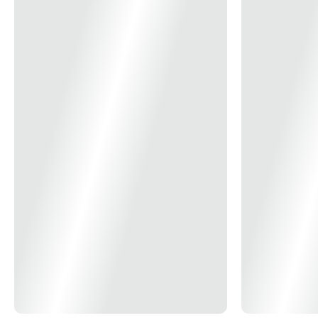
14x
R$ 24,51
para o dia a dia.
15x
R$ 22,98
16x
R$ 21,65
17x
R$ 20,48
18x
R$ 19,43
19x
R$ 18,50
20x
R$ 17,65
21x
R$ 16,89