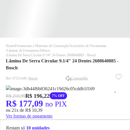
Home
Ferramentas e Materiais de Construção
Acessórios de Ferramentas
Lâminas de Ferramenta Elétrica
Lâmina De Serra Circular 9.1/4" 24 Dentes 2608640885 - Bosch
Lâmina De Serra Circular 9.1/4" 24 Dentes 2608640885 -
Bosch
Ref: 07251440 |
Bosch
Compartilhe
✕
✕
✕
R$ 196,22
R$ 210,99
7% OFF
DISPONÍVEL APENAS PARA CPF
R$ 177,09
no PIX
Na Eletrotrafo sua compra já vem com o imposto pago, e você
ou 21x de R$ 10,39
não precisa se preocupar em pagar o imposto de importação
Ver formas de pagamento
quando seu pedido chegar, você ainda conta com a devolução
grátis em até 7 dias.
Restam só
10 unidades