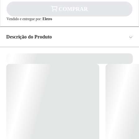
COMPRAR
✕
pagamento
Vendido e entregue por:
Eletro
R$ 177,09
no PIX
Para pagamento via PIX será gerada uma chave
Descrição do Produto
e um QR Code ao finalizar o processo de
compra.
Pix
Lâmina De Serra Circular 9.1/4" 24 Dentes 2608640885 - Bosch
Características: - Corpo e fendas de dilatação: reduzem as vibrações, o
ruído e a formação de calor - A lâmina precisa para um corte de
qualidade em todos os tipos de madeira - Dentes alternados com ângulo
positivo - Discos com corpo em aço endurecido e temperado
Cartão de
Crédito
Especificações: - Diâmetro: 235 mm - Furo: 25 mm - Espessura do
corte: 2,5 mm - Espessura do disco: 1,8 mm - Nº de dentes: 24 - Tipo
de dente: WZ - Anéis de redução: 20-16 mm - Anés de redução: 5/8" *
Imagem meramente ilustrativa*