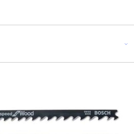
: aço rápido com carbono, adequado para materiais mais macios como
 sem lascas em madeira macia; - Para cortes de 5 - 50 mm;
 4-5,2 mm Unidades por embalagem: 5 lâminas * Imagens meramente