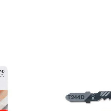
eira macia ( 5 a 50 mm), placas de aglomerado e de fibras; - Lâmina HCS
t, Hitachi, Makita, Metabo, Milwaukee e Skil; - Cortes extremamentes limpos e
rado e de fibras, corte rápido. Comprimento dentes: 74 mm Espaço dentes: