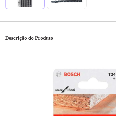
Descrição do Produto
Lâmina Tico Tico T244d 5 PCS 2608667302 Bosch. CARACTERÍSTICAS - Mad
madeira, MDF e plásticos; - Universal para: Black & Decker, Bosch, Dewal
ESPECIFICAÇÕES Aplicação: madeira macia (5 - 50 mm), placas de aglome
ilustrativa*