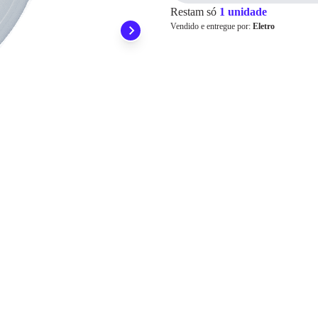
Restam só
1 unidade
Pix
Vendido e entregue por:
Eletro
Cartão de
Crédito