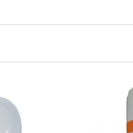
V -Potência: 160W -Fluxo Luminoso: 3150lm -Base: E27 -Modelo: HWL * Ima