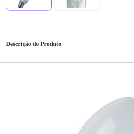
Descrição do Produto
Lampada Mista 160w E-27 - Osram Descrição completa -Tensão: 220-230