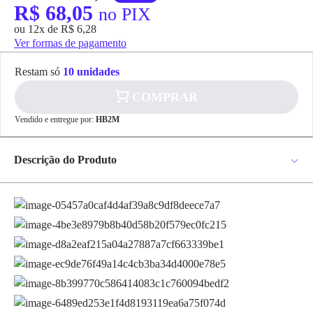
R$ 68,05
no PIX
ou 12x de R$ 6,28
Ver formas de pagamento
Restam só
10 unidades
COMPRAR
Vendido e entregue por:
HB2M
✕
pagamento
Descrição do Produto
R$ 68,05
no PIX
Para pagamento via PIX será gerada uma chave
e um QR Code ao finalizar o processo de
Lixeira 5 Litros Agata Mor
compra.
Pix
A Lixeira Ágata 5 Litros da Mor traz brilho e modernidade ao seu espaço, que pode
ser a cozinha, o banheiro ou o escritório da sua casa ou trabalho! Possui estrutura em
aço inoxidável, tornando-a resistente e com grande durabilidade. Seu balde interno é
produzido em polipropileno com 20cm de diâmetro e 21cm de altura e pode ser
facilmente removido através de sua alça, possibilitando a limpeza e garantindo que seu
Cartão de
cômodo não fique com mau cheiro. Prática e de fácil manuseio, possui mecanismo de
Crédito
abertura superior através do pedal, que com um leve toque aciona a tampa,
simplificando seu uso e o descarte de lixo. Conta ainda com alça externa para facilitar