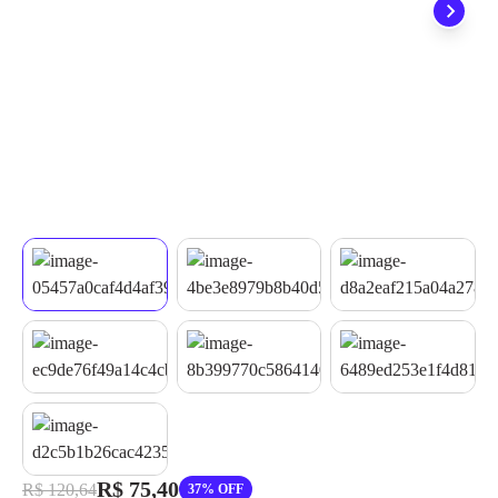
quando seu pedido chegar, você ainda conta com a devolução
grátis em até 7 dias.
R$ 75,40
R$ 120,64
37% OFF