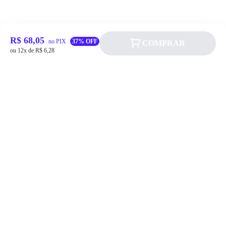
R$ 68,05
no PIX
37% OFF
COMPRAR
ou 12x de R$ 6,28
Siga a Allever nas redes sociais!
Atendimento