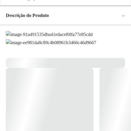
✕
pagamento
Descrição do Produto
Parcelamento
Valor da Parcela
1x
R$ 197,04
Origem chinesa, nas medidas 5x5 metros, cor azul, c/ilhoses de metal e cantos
reforçados, acondicionada em pacote com 1 unidade.
2x
R$ 98,52
3x
R$ 65,68
4x
R$ 49,26
Cartão de
5x
R$ 39,40
Crédito
6x
R$ 32,84
7x
R$ 28,14
8x
R$ 24,63
9x
R$ 21,89
10x
R$ 19,70
11x
R$ 17,91
12x
R$ 16,42
13x
R$ 16,22
14x
R$ 15,14
15x
R$ 14,20
16x
R$ 13,37
17x
R$ 12,65
18x
R$ 12,00
19x
R$ 11,42
20x
R$ 10,90
21x
R$ 10,43