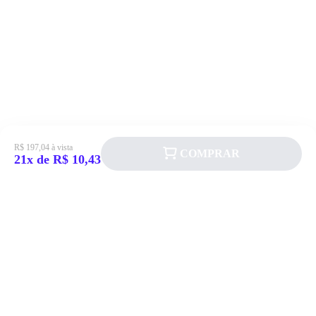
R$ 197,04 à vista
COMPRAR
21x de R$ 10,43
Siga a Allever nas redes sociais!
Atendimento