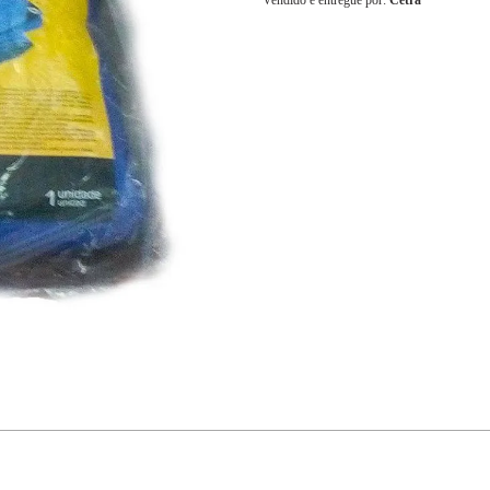
Vendido e entregue por:
Cetra
6x
R$ 36,78
7x
R$ 31,52
8x
R$ 27,58
9x
R$ 24,52
10x
R$ 22,06
11x
R$ 20,06
12x
R$ 18,39
13x
R$ 18,17
14x
R$ 16,95
15x
R$ 15,90
16x
R$ 14,98
17x
R$ 14,16
18x
R$ 13,44
19x
R$ 12,79
20x
R$ 12,21
21x
R$ 11,69