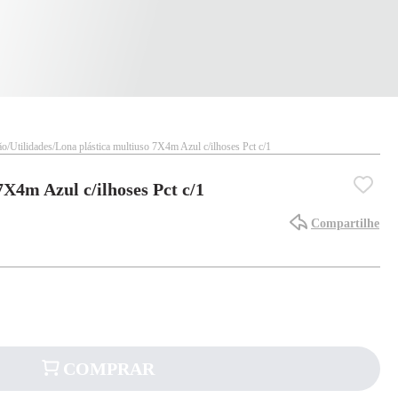
ão
Utilidades
Lona plástica multiuso 7X4m Azul c/ilhoses Pct c/1
7X4m Azul c/ilhoses Pct c/1
Compartilhe
COMPRAR