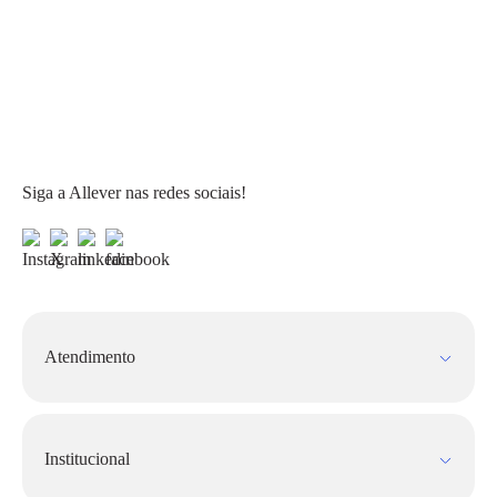
Siga a Allever nas redes sociais!
Atendimento
Fale Conosco
FAQ
Institucional